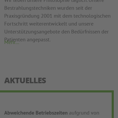
Wir leben unsere Philosophie täglich. Unsere
Bestrahlungstechniken wurden seit der
Praxisgründung 2001 mit dem technologischen
Fortschritt weiterentwickelt und unsere
Unterstützungsangebote den Bedürfnissen der
Patienten angepasst.
Mehr...
AKTUELLES
Abweichende Betriebszeiten
aufgrund von